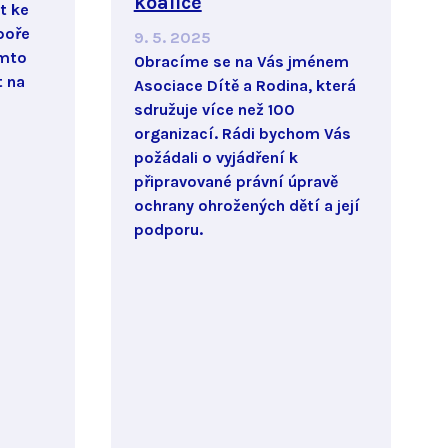
koalice
t ke
poře
9. 5. 2025
omto
Obracíme se na Vás jménem
t na
Asociace Dítě a Rodina, která
sdružuje více než 100
organizací. Rádi bychom Vás
požádali o vyjádření k
připravované právní úpravě
ochrany ohrožených dětí a její
podporu.