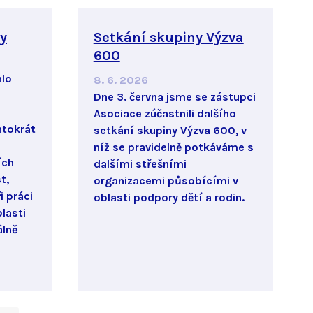
y
Setkání skupiny Výzva
600
hlo
8. 6. 2026
Dne 3. června jsme se zástupci
Asociace zúčastnili dalšího
ntokrát
setkání skupiny Výzva 600, v
níž se pravidelně potkáváme s
ích
dalšími střešními
t,
organizacemi působícími v
i práci
oblasti podpory dětí a rodin.
lasti
álně