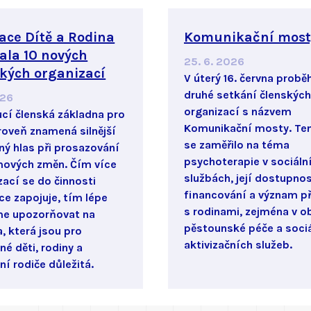
ace Dítě a Rodina
Komunikační most
tala 10 nových
25. 6. 2026
kých organizací
V úterý 16. června probě
druhé setkání členských
026
organizací s názvem
cí členská základna pro
Komunikační mosty. Te
roveň znamená silnější
se zaměřilo na téma
ný hlas při prosazování
psychoterapie v sociáln
ových změn. Čím více
službách, její dostupnos
zací se do činnosti
financování a význam př
ce zapojuje, tím lépe
s rodinami, zejména v ob
e upozorňovat na
pěstounské péče a soci
, která jsou pro
aktivizačních služeb.
né děti, rodiny a
ní rodiče důležitá.