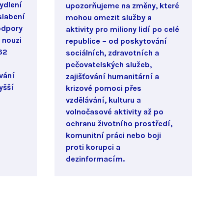
ydlení
upozorňujeme na změny, které
slabení
mohou omezit služby a
odpory
aktivity pro miliony lidí po celé
é nouzi
republice – od poskytování
 62
sociálních, zdravotních a
o
pečovatelských služeb,
vání
zajišťování humanitární a
yšší
krizové pomoci přes
vzdělávání, kulturu a
volnočasové aktivity až po
ochranu životního prostředí,
komunitní práci nebo boji
proti korupci a
dezinformacím.