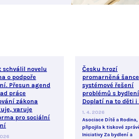
 schválil novelu
Česku hrozí
na o podpoře
promarněná šance
ní. Přesun agend
systémové řešení
řad práce
problémů s bydlen
ování zákona
Doplatí na to děti i
uje, varuje
1. 4. 2026
orma pro sociální
Asociace Dítě a Rodina, z
ní
připojila k tiskové zpráv
Iniciativy Za bydlení a
 2026