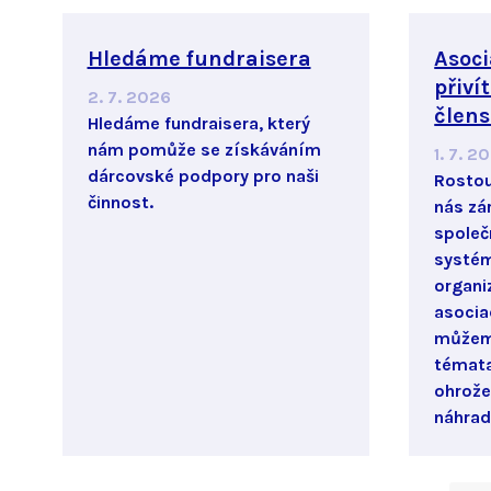
Hledáme fundraisera
Asoci
přiví
2. 7. 2026
člens
Hledáme fundraisera, který
nám pomůže se získáváním
1. 7. 2
dárcovské podpory pro naši
Rostou
činnost.
nás zá
společ
systém
organi
asocia
můžem
témata
ohrože
náhrad