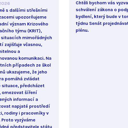
Chtěli bychom vás vyzva
 2026
schválení zákona o pod
ně s dalšími střešními
bydlení, který bude v t
zacemi upozorňujeme
týdnu Senát projednáva
adní význam Krizového
plénu.
ačního týmu (KRIT),
v situacích mimořádných
í zajišťuje včasnou,
itelnou a
novanou komunikaci. Na
tních případech ze škol
onů ukazujeme, že jeho
ra pomáhá zvládat
é situace, předcházet
, omezovat šíření
ených informací a
izovat napjaté prostředí
i, rodiny i pracovníky v
. Proto vyzýváme
dné představitele státu