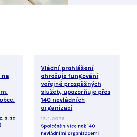
Vládní prohlášení
 na
ohrožuje fungování
veřejně prospěšných
ím.
služeb, upozorňuje přes
 obce.
140 nevládních
organizací
. s. se
12. 1. 2026
ě
Společně s více než 140
nevládními organizacemi