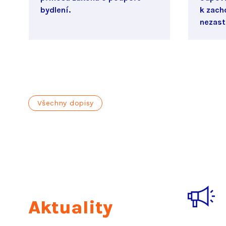
bydlení.
k zach
nezast
Všechny dopisy
Aktuality