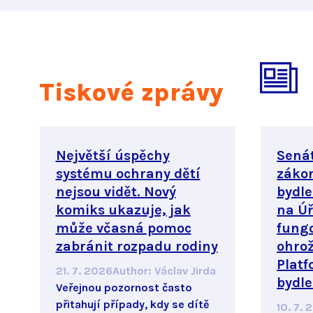
Tiskové zprávy
Největší úspěchy
Senát
systému ochrany dětí
záko
nejsou vidět. Nový
bydle
komiks ukazuje, jak
na Ú
může včasná pomoc
fung
zabránit rozpadu rodiny
ohrož
Platf
21. 7. 2026
Author
:
Václav Jirda
bydle
Veřejnou pozornost často
přitahují případy, kdy se dítě
10. 7.