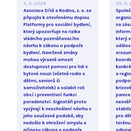
5. 5. 2026
25. 3.
Asociace Dítě a Rodina, z. s. se
Společ
připojila k otevřenému dopisu
organi
Platformy pro sociální bydlení,
na zás
který upozorňuje na rizika
inform
vládního pozměňovacího
který 
návrhu k zákonu o podpoře
událost
bydlení. Navržené změny
srozum
mohou výrazně omezit
koordi
dostupnost pomoci pro lidi v
konkré
bytové nouzi (včetně rodin s
a regi
dětmi, seniorů či
podpo
samoživitelek) a oslabit roli
krizov
obcí i preventivní funkci
panice
poradenství. Signatáři proto
neověř
vyzývají k neschválení návrhu v
stabil
jeho současné podobě, aby
pro dět
nedošlo k ohrožení smyslu a
terénu
přínosu zákona o podpoře
odpově