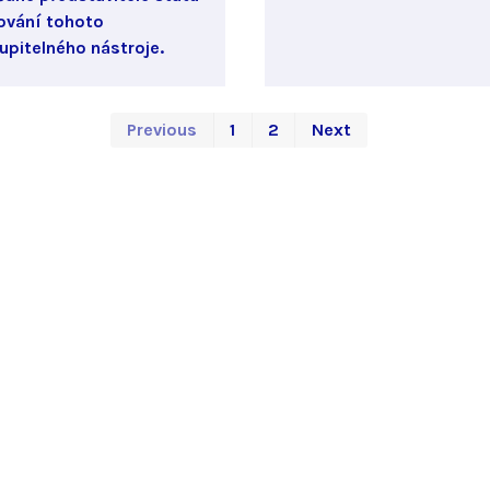
ování tohoto
upitelného nástroje.
First
Last
Previous
1
2
Next