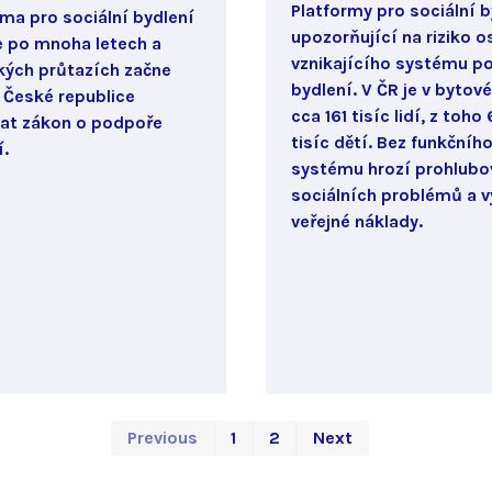
Platformy pro sociální b
rma pro sociální bydlení
upozorňující na riziko o
že po mnoha letech a
vznikajícího systému p
ckých průtazích začne
bydlení. V ČR je v bytov
v České republice
cca 161 tisíc lidí, z toho
at zákon o podpoře
tisíc dětí. Bez funkčníh
í.
systému hrozí prohlubo
sociálních problémů a v
veřejné náklady.
First
Last
Previous
1
2
Next