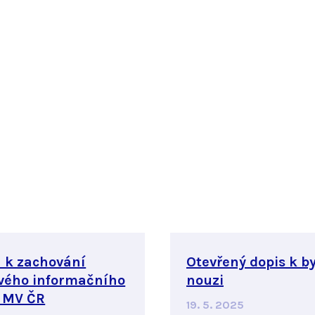
 k zachování
Otevřený dopis k b
ového informačního
nouzi
 MV ČR
19. 5. 2025