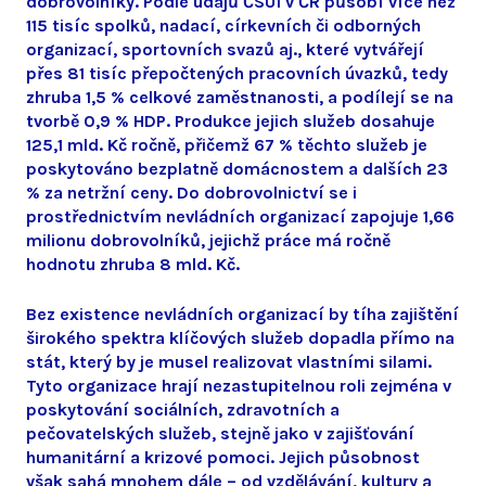
dobrovolníky. Podle údajů ČSÚ1 v ČR působí více než
115 tisíc spolků, nadací, církevních či odborných
organizací, sportovních svazů aj., které vytvářejí
přes 81 tisíc přepočtených pracovních úvazků, tedy
zhruba 1,5 % celkové zaměstnanosti, a podílejí se na
tvorbě 0,9 % HDP. Produkce jejich služeb dosahuje
125,1 mld. Kč ročně, přičemž 67 % těchto služeb je
poskytováno bezplatně domácnostem a dalších 23
% za netržní ceny. Do dobrovolnictví se i
prostřednictvím nevládních organizací zapojuje 1,66
milionu dobrovolníků, jejichž práce má ročně
hodnotu zhruba 8 mld. Kč.
Bez existence nevládních organizací by tíha zajištění
širokého spektra klíčových služeb dopadla přímo na
stát, který by je musel realizovat vlastními silami.
Tyto organizace hrají nezastupitelnou roli zejména v
poskytování sociálních, zdravotních a
pečovatelských služeb, stejně jako v zajišťování
humanitární a krizové pomoci. Jejich působnost
však sahá mnohem dále – od vzdělávání, kultury a