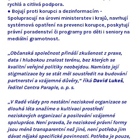
rychlá a citlivá podpora.
● Bojují proti korupci a dezinformacím -
Spolupracují na úrovni ministerstev i krajů, navrhují
systémová opatření na prevenci korupce, poskytují
právní poradenství či programy pro děti i seniory na
mediální gramotnost.
„Občanská společnost přináší zkušenost z praxe,
data i hlubokou znalost terénu, bez kterých se
kvalitní veřejné politiky neobejdou. Namísto její
stigmatizace by se stát měl soustředit na budování
partnerství a vzájemné důvěry,“ říká
David Lukeš
,
ředitel Centra Paraple, o. p. s.
„V Radě vlády pro nestátní neziskové organizace se
dlouhá léta snažíme o kultivaci prostředí
neziskových organizací a posilování vzájemné
spolupráce. Není pravda, že neziskové právní formy
jsou méně transparentní než jiné, není potřeba jim
dávat nějaké specifické povinnosti. Potřeba je pouze,