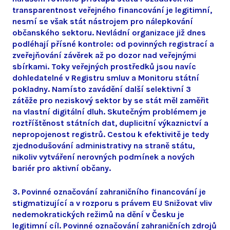
transparentnost veřejného financování je legitimní,
nesmí se však stát nástrojem pro nálepkování
občanského sektoru. Nevládní organizace již dnes
podléhají přísné kontrole: od povinných registrací a
zveřejňování závěrek až po dozor nad veřejnými
sbírkami. Toky veřejných prostředků jsou navíc
dohledatelné v Registru smluv a Monitoru státní
pokladny. Namísto zavádění další selektivní 3
zátěže pro neziskový sektor by se stát měl zaměřit
na vlastní digitální dluh. Skutečným problémem je
roztříštěnost státních dat, duplicitní výkaznictví a
nepropojenost registrů. Cestou k efektivitě je tedy
zjednodušování administrativy na straně státu,
nikoliv vytváření nerovných podmínek a nových
bariér pro aktivní občany.
3. Povinné označování zahraničního financování je
stigmatizující a v rozporu s právem EU Snižovat vliv
nedemokratických režimů na dění v Česku je
legitimní cíl. Povinné označování zahraničních zdrojů