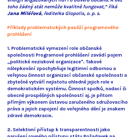
toho žádný stát nemůže kvalitně fungovat,“ říká
Jana Miléřová
, ředitelka Glopolis, o. p. s.
Příklady problematických pasáží programového
prohlášení
1. Problematické vymezení role občanské
společnosti Programové prohlášení zavádí pojem
„politické neziskové organizace". Takové
nálepkování zpochybňuje legitimní odbornou a
veřejnou činnost organizací občanské společnosti a
zbytečně vytváří nejistotu ohledně jejich role v
demokratickém systému. Činnost spolků, nadací či
obecně prospěšných společností aj. je přitom
přímým výkonem ústavou zaručeného sdružovacího
práva a jejich zapojení do veřejného dění je znakem
zdravé demokracie.
2. Selektivní přístup k transparentnosti jako
narušení rovného přístupu státu Požadavek na