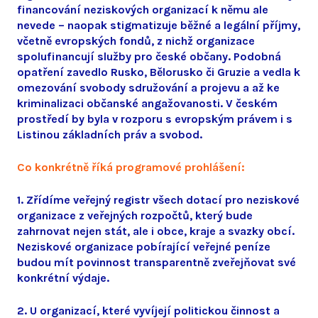
financování neziskových organizací k němu ale
nevede – naopak stigmatizuje běžné a legální příjmy,
včetně evropských fondů, z nichž organizace
spolufinancují služby pro české občany. Podobná
opatření zavedlo Rusko, Bělorusko či Gruzie a vedla k
omezování svobody sdružování a projevu a až ke
kriminalizaci občanské angažovanosti. V českém
prostředí by byla v rozporu s evropským právem i s
Listinou základních práv a svobod.
Co konkrétně říká programové prohlášení:
1. Zřídíme veřejný registr všech dotací pro neziskové
organizace z veřejných rozpočtů, který bude
zahrnovat nejen stát, ale i obce, kraje a svazky obcí.
Neziskové organizace pobírající veřejné peníze
budou mít povinnost transparentně zveřejňovat své
konkrétní výdaje.
2. U organizací, které vyvíjejí politickou činnost a