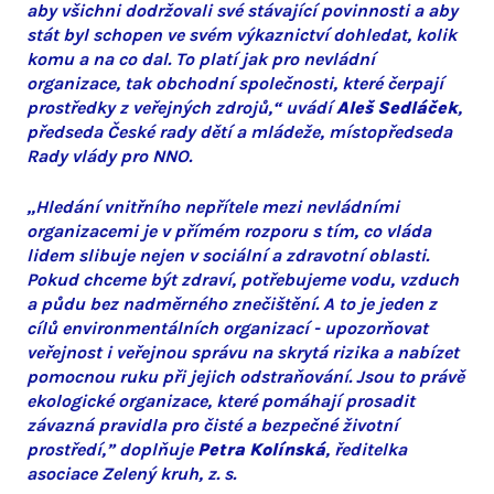
aby všichni dodržovali své stávající povinnosti a aby
stát byl schopen ve svém výkaznictví dohledat, kolik
komu a na co dal. To platí jak pro nevládní
organizace, tak obchodní společnosti, které čerpají
prostředky z veřejných zdrojů,“ uvádí
Aleš Sedláček
,
předseda České rady dětí a mládeže, místopředseda
Rady vlády pro NNO.
„Hledání vnitřního nepřítele mezi nevládními
organizacemi je v přímém rozporu s tím, co vláda
lidem slibuje nejen v sociální a zdravotní oblasti.
Pokud chceme být zdraví, potřebujeme vodu, vzduch
a půdu bez nadměrného znečištění. A to je jeden z
cílů environmentálních organizací - upozorňovat
veřejnost i veřejnou správu na skrytá rizika a nabízet
pomocnou ruku při jejich odstraňování. Jsou to právě
ekologické organizace, které pomáhají prosadit
závazná pravidla pro čisté a bezpečné životní
prostředí,” doplňuje
Petra Kolínská
, ředitelka
asociace Zelený kruh, z. s.