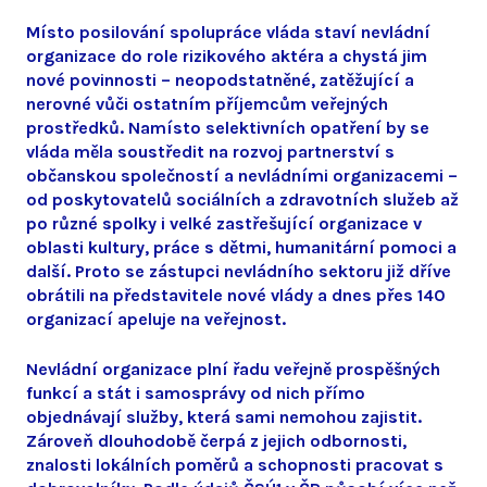
Místo posilování spolupráce vláda staví nevládní
organizace do role rizikového aktéra a chystá jim
nové povinnosti – neopodstatněné, zatěžující a
nerovné vůči ostatním příjemcům veřejných
prostředků. Namísto selektivních opatření by se
vláda měla soustředit na rozvoj partnerství s
občanskou společností a nevládními organizacemi –
od poskytovatelů sociálních a zdravotních služeb až
po různé spolky i velké zastřešující organizace v
oblasti kultury, práce s dětmi, humanitární pomoci a
další. Proto se zástupci nevládního sektoru již dříve
obrátili na představitele nové vlády a dnes přes 140
organizací apeluje na veřejnost.
Nevládní organizace plní řadu veřejně prospěšných
funkcí a stát i samosprávy od nich přímo
objednávají služby, která sami nemohou zajistit.
Zároveň dlouhodobě čerpá z jejich odbornosti,
znalosti lokálních poměrů a schopnosti pracovat s