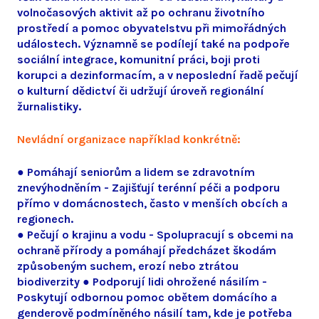
volnočasových aktivit až po ochranu životního
prostředí a pomoc obyvatelstvu při mimořádných
událostech. Významně se podílejí také na podpoře
sociální integrace, komunitní práci, boji proti
korupci a dezinformacím, a v neposlední řadě pečují
o kulturní dědictví či udržují úroveň regionální
žurnalistiky.
Nevládní organizace například konkrétně:
● Pomáhají seniorům a lidem se zdravotním
znevýhodněním - Zajišťují terénní péči a podporu
přímo v domácnostech, často v menších obcích a
regionech.
● Pečují o krajinu a vodu - Spolupracují s obcemi na
ochraně přírody a pomáhají předcházet škodám
způsobeným suchem, erozí nebo ztrátou
biodiverzity ● Podporují lidi ohrožené násilím -
Poskytují odbornou pomoc obětem domácího a
genderově podmíněného násilí tam, kde je potřeba