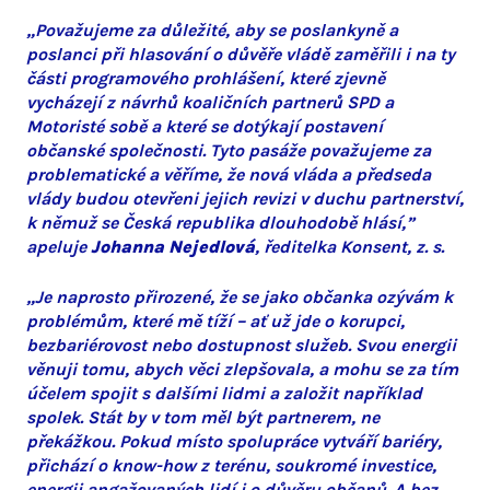
„Považujeme za důležité, aby se poslankyně a
poslanci při hlasování o důvěře vládě zaměřili i na ty
části programového prohlášení, které zjevně
vycházejí z návrhů koaličních partnerů SPD a
Motoristé sobě a které se dotýkají postavení
občanské společnosti. Tyto pasáže považujeme za
problematické a věříme, že nová vláda a předseda
vlády budou otevřeni jejich revizi v duchu partnerství,
k němuž se Česká republika dlouhodobě hlásí,”
apeluje
Johanna Nejedlová
, ředitelka Konsent, z. s.
„Je naprosto přirozené, že se jako občanka ozývám k
problémům, které mě tíží – ať už jde o korupci,
bezbariérovost nebo dostupnost služeb. Svou energii
věnuji tomu, abych věci zlepšovala, a mohu se za tím
účelem spojit s dalšími lidmi a založit například
spolek. Stát by v tom měl být partnerem, ne
překážkou. Pokud místo spolupráce vytváří bariéry,
přichází o know-how z terénu, soukromé investice,
energii angažovaných lidí i o důvěru občanů. A bez