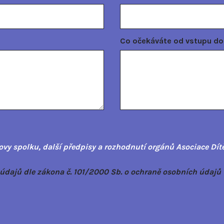
Co očekáváte od vstupu do A
y spolku, další předpisy a rozhodnutí orgánů Asociace Dítě 
dajů dle zákona č. 101/2000 Sb. o ochraně osobních údajů 