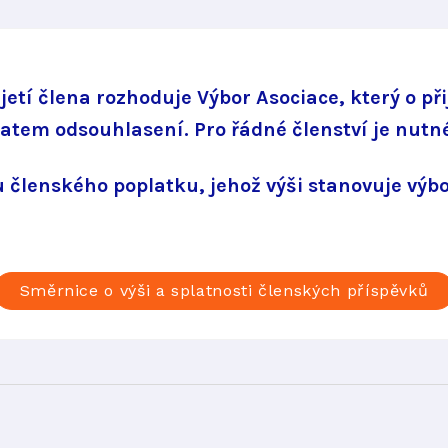
řijetí člena rozhoduje Výbor Asociace, který o p
datem odsouhlasení. Pro řádné členství je nutné
členského poplatku, jehož výši stanovuje výbo
Směrnice o výši a splatnosti členských příspěvků