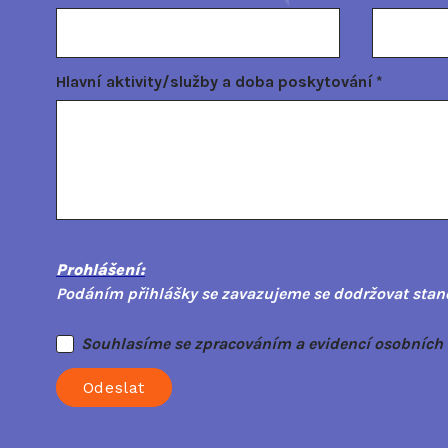
Hlavní aktivity/služby a doba poskytování
*
Prohlášení:
Podáním přihlášky se zavazujeme se dodržovat stanov
Souhlasíme se zpracováním a evidencí osobních ú
Odeslat