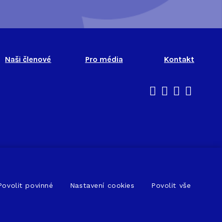
Naši členové
Pro média
Kontakt
This website runs on
solidpixels.
Povolit povinné
Nastavení cookies
Povolit vše