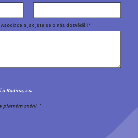
sociace a jak jste se o nás dozvěděli
*
a Rodina, z.s.
v platném znění.
*