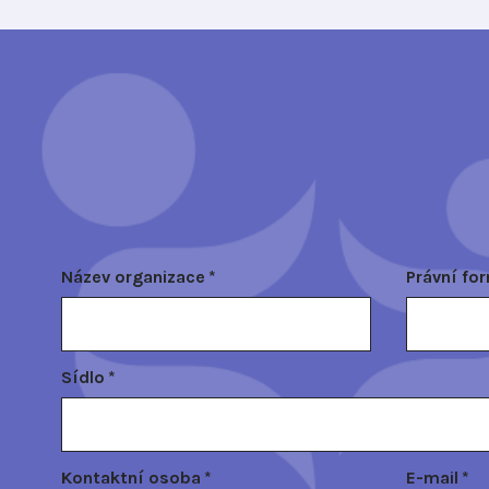
Název organizace
*
Právní fo
Sídlo
*
Kontaktní osoba
*
E-mail
*