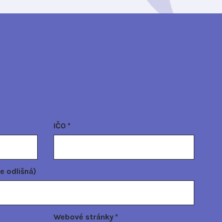
IČO
*
e odlišná)
Webové stránky
*