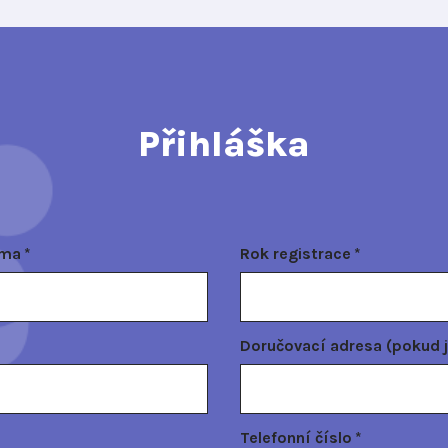
Přihláška
rma
*
Rok registrace
*
Doručovací adresa (pokud j
Telefonní číslo
*