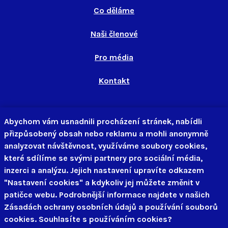
Co děláme
Naši členové
Pro média
Kontakt
info@ditearodina.cz
Abychom vám usnadnili procházení stránek, nabídli
+420 702 018 081
přizpůsobený obsah nebo reklamu a mohli anonymně
analyzovat návštěvnost, využíváme soubory cookies,
které sdílíme se svými partnery pro sociální média,
inzerci a analýzu. Jejich nastavení upravíte odkazem
"Nastavení cookies" a kdykoliv jej můžete změnit v
patičce webu. Podrobnější informace najdete v našich
Zásadách ochrany osobních údajů a používání souborů
cookies. Souhlasíte s používáním cookies?