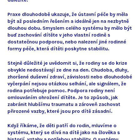
Praxe dlouhodobě ukazuje, že ústavní péče by měla
být až posledním řešením a ideálně jen na nezbytně
dlouhou dobu. Smyslem celého systému by mělo být
buď zachování dítěte v jeho vlastní rodině s
dostatečnou podporou, nebo nalezení jiné rodinné
formy péče, která dítěti poskytne stabilitu.
Stejně důležité je uvědomit si, že rodiny se do krize
obvykle nedostávají ze dne na den. Chudoba, dluhy,
zhoršené duševní zdraví, závislosti nebo dlouhodobé
vyčerpání nejsou otázkou selhání, ale signálem, že
rodina potřebuje pomoc. Podpora rodiny není
omlouváním ohrožení dítěte. Je to způsob, jak
zabránit hlubšímu traumatu a zároveň zachovat
přirozené vazby, které jsou pro dítě zásadní.
Když říkáme, že děti patří do rodin, mluvíme o
systému, který se dívá na dítě jako na člověka s
historií, vztahy a potřebou stability. O systému,