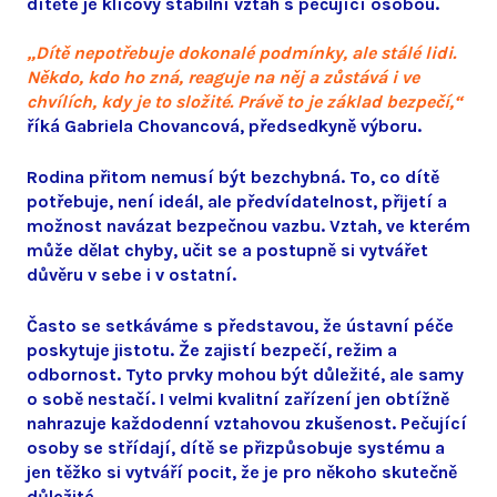
dítěte je klíčový stabilní vztah s pečující osobou.
„Dítě nepotřebuje dokonalé podmínky, ale stálé lidi.
Někdo, kdo ho zná, reaguje na něj a zůstává i ve
chvílích, kdy je to složité. Právě to je základ bezpečí,“
říká Gabriela Chovancová, předsedkyně výboru.
Rodina přitom nemusí být bezchybná. To, co dítě
potřebuje, není ideál, ale předvídatelnost, přijetí a
možnost navázat bezpečnou vazbu. Vztah, ve kterém
může dělat chyby, učit se a postupně si vytvářet
důvěru v sebe i v ostatní.
Často se setkáváme s představou, že ústavní péče
poskytuje jistotu. Že zajistí bezpečí, režim a
odbornost. Tyto prvky mohou být důležité, ale samy
o sobě nestačí. I velmi kvalitní zařízení jen obtížně
nahrazuje každodenní vztahovou zkušenost. Pečující
osoby se střídají, dítě se přizpůsobuje systému a
jen těžko si vytváří pocit, že je pro někoho skutečně
důležité.