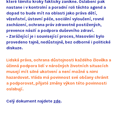
které těmito kroky fakticky zanikne. Oslabení pak
nastane i v kontrolní a poradní roli těchto agend a
dopad to bude mít na oblasti jako práva dětí,
vězeňství, ústavní péče, sociální vyloučení, rovné
zacházení, ochrana práv zdravotně postižených,
prevence násilí a podpora duševního zdraví.
• Zarážející je i související proces, hlasování bylo
provedeno tajně, nedůstojně, bez odborné i politické
diskuze.
Lidská práva, ochrana důstojnosti každého člověka a
účinná podpora lidí v náročných životních situacích
musejí mít silné ukotvení a není možné s nimi
hazardovat. Vláda má povinnost své občany chránit
a podporovat, přijaté změny výkon této povinnosti
oslabují.
Celý dokument najdete
zde
.