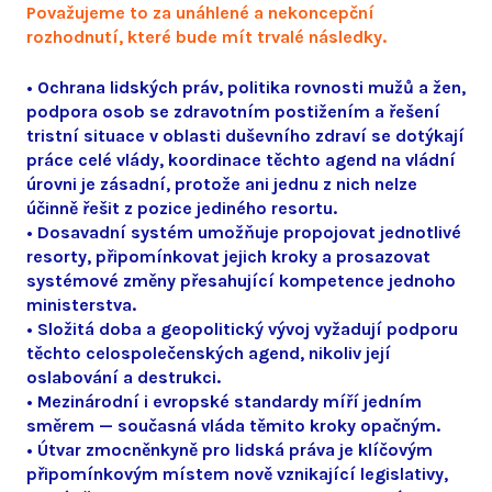
Považujeme to za unáhlené a nekoncepční
rozhodnutí, které bude mít trvalé následky.
• Ochrana lidských práv, politika rovnosti mužů a žen,
podpora osob se zdravotním postižením a řešení
tristní situace v oblasti duševního zdraví se dotýkají
práce celé vlády, koordinace těchto agend na vládní
úrovni je zásadní, protože ani jednu z nich nelze
účinně řešit z pozice jediného resortu.
• Dosavadní systém umožňuje propojovat jednotlivé
resorty, připomínkovat jejich kroky a prosazovat
systémové změny přesahující kompetence jednoho
ministerstva.
• Složitá doba a geopolitický vývoj vyžadují podporu
těchto celospolečenských agend, nikoliv její
oslabování a destrukci.
• Mezinárodní i evropské standardy míří jedním
směrem — současná vláda těmito kroky opačným.
• Útvar zmocněnkyně pro lidská práva je klíčovým
připomínkovým místem nově vznikající legislativy,