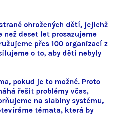
straně ohrožených dětí, jejichž
ce než deset let prosazujeme
užujeme přes 100 organizací z
ilujeme o to, aby děti nebyly
ma, pokud je to možné. Proto
áhá řešit problémy včas,
zorňujeme na slabiny systému,
otevíráme témata, která by