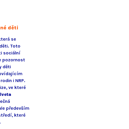
né děti
která se
děti. Toto
i sociální
se pozornost
y děti
ovídajícím
rodin i NRP.
ze, ve které
Iveta
tečná
ale především
tředí, které
.