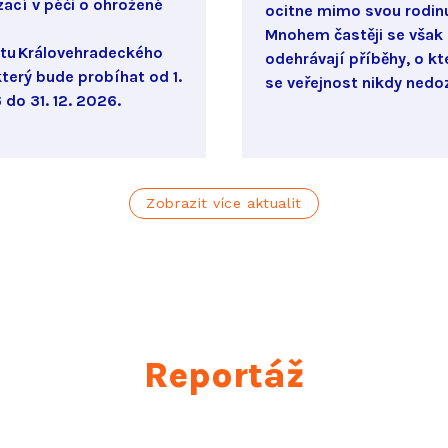
zací v péči o ohrožené
ocitne mimo svou rodin
Mnohem častěji se však
tu Královehradeckého
odehrávají příběhy, o kt
který bude probíhat od 1.
se veřejnost nikdy nedoz
 do 31. 12. 2026.
Zobrazit více aktualit
Reportáž