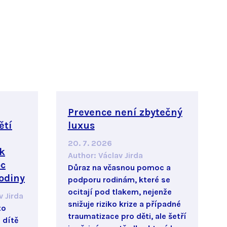
Prevence není zbytečný
ětí
luxus
20. 7. 2026
k
Author
:
Václav Jirda
c
Důraz na včasnou pomoc a
odiny
podporu rodinám, které se
ocitají pod tlakem, nejenže
v Jirda
snižuje riziko krize a případné
to
traumatizace pro děti, ale šetří
 dítě