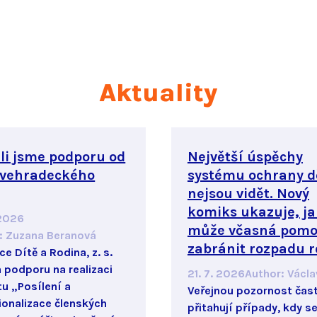
Aktuality
li jsme podporu od
Největší úspěchy
ovehradeckého
systému ochrany d
nejsou vidět. Nový
komiks ukazuje, ja
 2026
může včasná pomo
:
Zuzana Beranová
zabránit rozpadu r
e Dítě a Rodina, z. s.
a podporu na realizaci
21. 7. 2026
Author
:
Václa
tu „Posílení a
Veřejnou pozornost čas
ionalizace členských
přitahují případy, kdy se