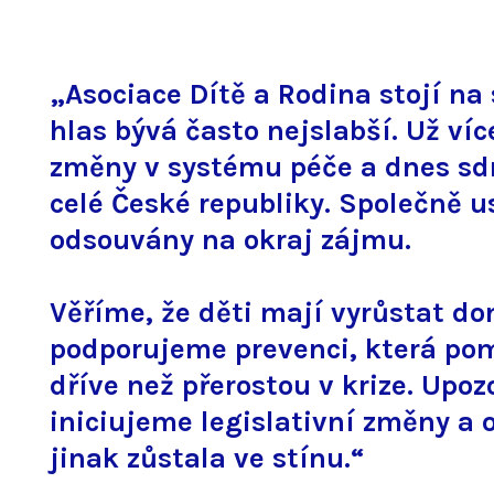
„Asociace Dítě a Rodina stojí na 
hlas bývá často nejslabší. Už ví
změny v systému péče a dnes sdr
celé České republiky. Společně us
odsouvány na okraj zájmu.
Věříme, že děti mají vyrůstat do
podporujeme prevenci, která pom
dříve než přerostou v krize. Upo
iniciujeme legislativní změny a 
jinak zůstala ve stínu.“