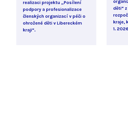
organi
realizaci projektu „Posílení
děti“ z
podpory a profesionalizace
rozpoč
členských organizací v péči o
kraje, 
ohrožené děti v Libereckém
1. 2026
kraji“.