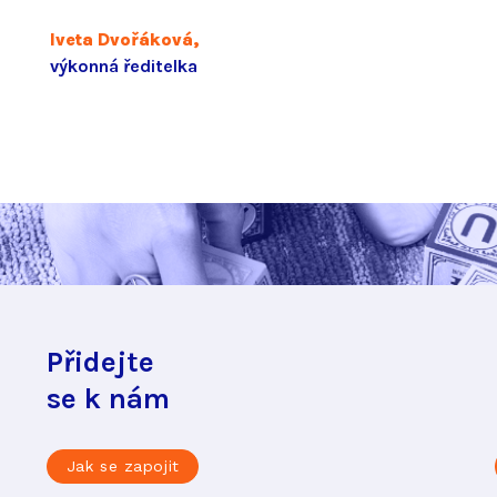
Iveta Dvořáková,
výkonná ředitelka
Přidejte
se k nám
Jak se zapojit