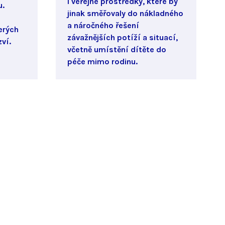
i veřejné prostředky, které by
u.
jinak směřovaly do nákladného
a náročného řešení
erých
závažnějších potíží a situací,
ví.
včetně umístění dítěte do
péče mimo rodinu.