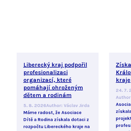
Liberecký kraj podpořil
Získa
profesionalizaci
Král
organizací, které
kraje
pomáhají ohroženým
24. 7.
dětem a rodinám
Author
Asociac
5. 8. 2026
Author
:
Václav Jirda
získal
Máme radost, že Asociace
projek
Dítě a Rodina získala dotaci z
profes
rozpočtu Libereckého kraje na