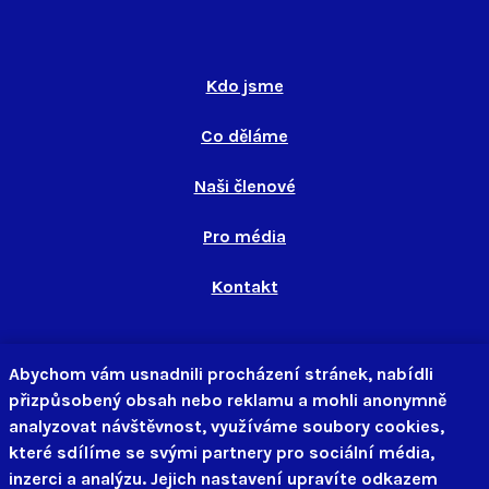
Kdo jsme
Co děláme
Naši členové
Pro média
Kontakt
info@ditearodina.cz
Abychom vám usnadnili procházení stránek, nabídli
+420 702 018 081
přizpůsobený obsah nebo reklamu a mohli anonymně
analyzovat návštěvnost, využíváme soubory cookies,
které sdílíme se svými partnery pro sociální média,
inzerci a analýzu. Jejich nastavení upravíte odkazem