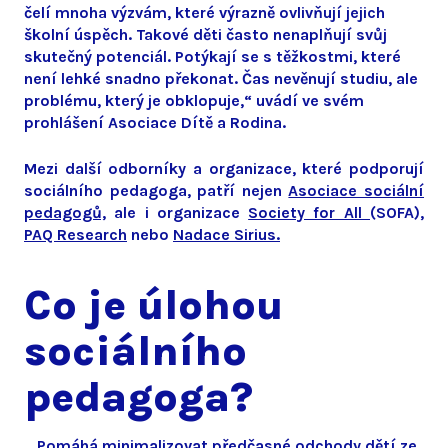
čelí mnoha výzvám, které výrazně ovlivňují jejich
školní úspěch. Takové děti často nenaplňují svůj
skutečný potenciál. Potýkají se s těžkostmi, které
není lehké snadno překonat. Čas nevěnují studiu, ale
problému, který je obklopuje,“ uvádí ve svém
prohlášení Asociace Dítě a Rodina.
Mezi další odborníky a organizace, které podporují
sociálního pedagoga, patří nejen
Asociace sociální
pedagogů,
ale i organizace
Society for All
(SOFA),
PAQ Research
nebo
Nadace Sirius.
Co je úlohou
sociálního
pedagoga?
„Pomáhá minimalizovat předčasné odchody dětí ze