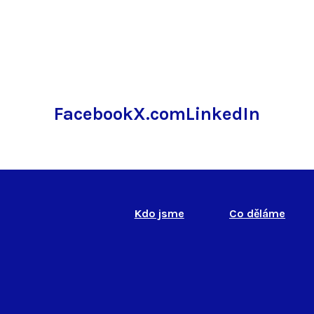
Facebook
X.com
LinkedIn
Kdo jsme
Co děláme