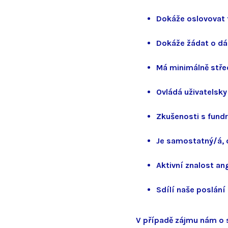
Dokáže oslovovat f
Dokáže žádat o d
Má minimálně stře
Ovládá uživatelsky
Zkušenosti s fund
Je samostatný/á, o
Aktivní znalost an
Sdílí naše poslán
V případě zájmu nám o s