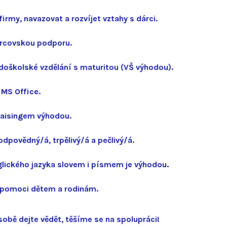
irmy, navazovat a rozvíjet vztahy s dárci.
árcovskou podporu.
doškolské vzdělání s maturitou (VŠ výhodou).
 MS Office.
raisingem výhodou.
dpovědný/á, trpělivý/á a pečlivý/á.
glického jazyka slovem i písmem je výhodou.
í pomoci dětem a rodinám.
obě dejte vědět, těšíme se na spolupráci!