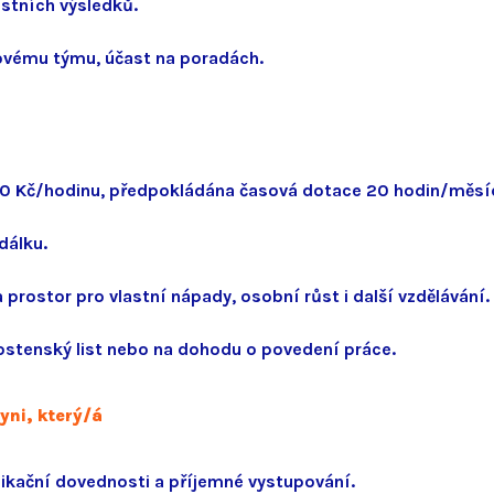
stních výsledků.
ovému týmu, účast na poradách.
0 Kč/hodinu, předpokládána časová dotace 20 hodin/měsí
dálku.
 a prostor pro vlastní nápady, osobní růst i další vzdělávání.
ostenský list nebo na dohodu o povedení práce.
ni, který/á
kační dovednosti a příjemné vystupování.