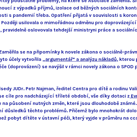
ítily podstatné problémy, na které se Asociace zaměřila. Šl
noucí z výpadků příjmů, izolace od běžných sociálních kont
osti s pandemií třeba. Opatření přijatá v souvislosti s koro
í. Později usilovala o mimořádnou odměnu pro doprovázejíc
, pravidelně oslovovala tehdejší ministryni práce a sociáln
Zaměřila se na připomínky k novele zákona o sociálně-právn
yto účely vytvořila
„argumentář“ a analýzu nákladů,
kterou p
e (doprovázení) se navýšil v rámci novely zákona o SPOD př
edy JUDr. Petr Najman, ředitel Centra pro dítě a rodinu Vali
e cíle pro nadcházející tříleté období, vše díky dotaci z
Ev
ce na působení nutných změn, které jsou dlouhodobě známé. 
šení důsledků těchto problémů. Přičemž bylo mnohokrát dolož
než pobyt dítěte v ústavní péči, který vyjde v průměru na cca