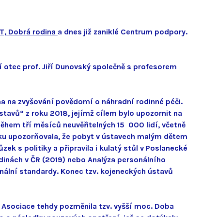
T,
Dobrá rodina
a dnes již zaniklé Centrum podpory.
í otec prof. Jiří Dunovský společně s profesorem
na na zvyšování povědomí o náhradní rodinné péči.
stavů“ z roku 2018, jejímž cílem bylo upozornit na
ěhem tří měsíců neuvěřitelných 15 000 lidí, včetně
átku upozorňovala, že pobyt v ústavech malým dětem
k s politiky a připravila i kulatý stůl v Poslanecké
odinách v ČR (2019) nebo Analýza personálního
onální standardy. Konec tzv. kojeneckých ústavů
le Asociace tehdy pozměnila tzv. vyšší moc. Doba