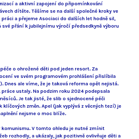
anizací a aktivní zapojení do připomínkování
rávech dítěte. Těšíme se na další společné kroky ve
ráci a přejeme Asociaci do dalších let hodně sil,
írá své přání k jubilejnímu výročí předsedkyně výboru
péče o ohrožené děti pod jeden resort. Za
dnocení ve svém programovém prohlášení přislíbila
. Dnes ale víme, že je taková reforma opět nejistá.
í), práce ustaly. Na podzim roku 2024 podepsala
síců. Je tak jisté, že slib o sjednocené péči
 klíčových změn. Apel (jak vyplývá z věcných tezí) je
 naplnění nejsme o moc blíže.
éry komunismu. V tomto ohledu je nutné zmínit
 rozhodly, a ukázaly, jak pozitivně ovlivňuje děti a