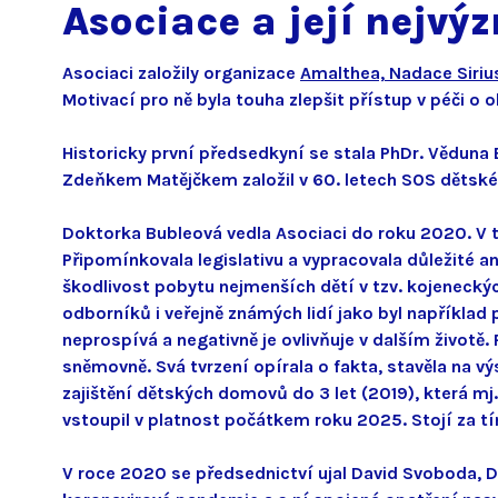
Asociace a její nejv
Asociaci založily organizace
Amalthea,
Nadace Siriu
Motivací pro ně byla touha zlepšit přístup v péči o 
Historicky první předsedkyní se stala PhDr. Věduna 
Zdeňkem Matějčkem založil v 60. letech SOS dětské
Doktorka Bubleová vedla Asociaci do roku 2020. V t
Připomínkovala legislativu a vypracovala důležité a
škodlivost pobytu nejmenších dětí v tzv. kojenecký
odborníků i veřejně známých lidí jako byl napříkl
neprospívá a negativně je ovlivňuje v dalším životě.
sněmovně. Svá tvrzení opírala o fakta, stavěla na v
zajištění dětských domovů do 3 let (2019), která mj
vstoupil v platnost počátkem roku 2025. Stojí za 
V roce 2020 se předsednictví ujal David Svoboda, Di