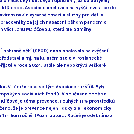
o o následky nouzových opatření, jež se dotýkaly
aktů apod. Asociace apelovala na vyšší investice do
navirem navíc výrazně omezila služby pro děti a
í pracovníky za jejich nasazení během pandemie
ích věcí Janu Maláčovou, která ale odměny
í ochraně dětí (SPOD) nebo apelovala na zvýšení
ředstavila mj. na kulatém stole v Poslanecké
ijaté v roce 2024. Stále ale nepokrývá veškeré
ka. V témže roce se tým Asociace rozšířil. Byly
ropských sociálních fondů.
V současné době se
Klíčové je téma prevence. Pouhých 11 % prostředků
eno, že je prevence nejen lidsky ale i ekonomicky
 1 milion ročně. (Pozn. autora: Ročně je odebráno z