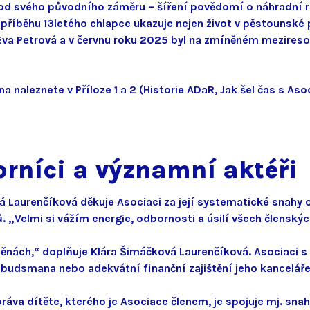
od svého původního záměru – šíření povědomí o náhradní r
příběhu 13letého chlapce ukazuje nejen život v pěstounské p
Eva Petrová a v červnu roku 2025 byl na zmíněném mezireso
na naleznete v Příloze 1 a 2 (Historie ADaR, Jak šel čas s Aso
orníci a významní aktéři
 Laurenčíková děkuje Asociaci za její systematické snahy o
 „Velmi si vážím energie, odbornosti a úsilí všech členskýc
ách,“ doplňuje Klára Šimáčková Laurenčíková. Asociaci s ní
mbudsmana nebo adekvátní finanční zajištění jeho kancelář
áva dítěte, kterého je Asociace členem, je spojuje mj. sna