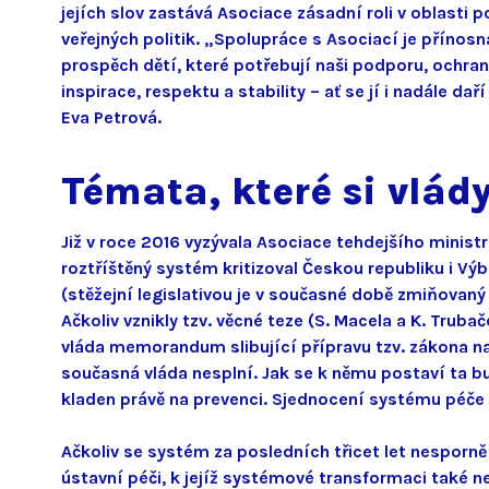
jejích slov zastává Asociace zásadní roli v oblasti
veřejných politik. „Spolupráce s Asociací je přínos
prospěch dětí, které potřebují naši podporu, ochran
inspirace, respektu a stability – ať se jí i nadále d
Eva Petrová.
Témata, kter
é si vlád
Již v roce 2016 vyzývala Asociace tehdejšího minis
roztříštěný systém kritizoval Českou republiku i Vý
(stěžejní legislativou je v současné době zmiňovaný
Ačkoliv vznikly tzv. věcné teze (S. Macela a K. Tru
vláda memorandum slibující přípravu tzv. zákona na 
současná vláda nesplní. Jak se k němu postaví ta bud
kladen právě na prevenci. Sjednocení systému péče
Ačkoliv se systém za posledních třicet let nesporně
ústavní péči, k jejíž systémové transformaci také ne