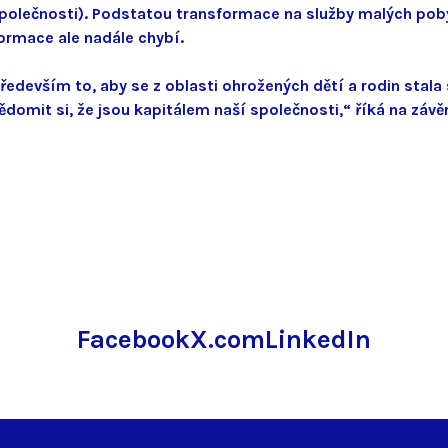
společnosti). Podstatou transformace na služby malých pobyt
ormace ale nadále chybí.
ředevším to, aby se z oblasti ohrožených dětí a rodin stala s
domit si, že jsou kapitálem naší společnosti,“ říká na závě
Facebook
X.com
LinkedIn