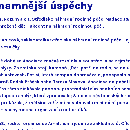
ýznamnější úspěchy
s,
Rozum a cit,
Středisko náhradní rodinné péče,
Nadace J&
ohrožené děti i akcent na náhradní rodinnou péči.
Bubleová, zakladatelka Střediska náhradní rodinné péče. Jej
 vesničky.
é době se Asociace značně rozšířila a soustředila se zejmé
nalýzy. Za zmínku stojí kampaň „Děti patří do rodin, ne do ú
ch ústavech. Petici, která kampaň doprovázela, podepsalo b
ad prof. Radek Ptáček nebo Tereza Maxová. Asociace od poč
 Pro téma získávala podporu prostřednictvím osobních schůze
ýstupech analýz, která zpracovala; Studie o pěstounských r
. prokázala, že většina zařízení nesplňovala minimální pers
tím snahy mnoha organizací a odborníků.
S., ředitel organizace Amalthea a jeden ze zakladatelů. Cí