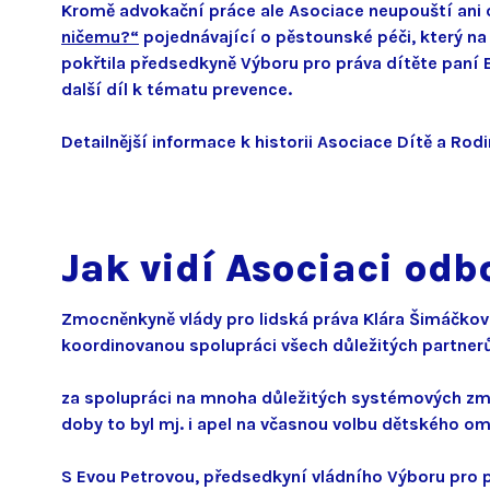
Kromě advokační práce ale Asociace neupouští ani 
ničemu?“
pojednávající o pěstounské péči, který na 
pokřtila předsedkyně Výboru pro práva dítěte paní 
další díl k tématu prevence.
Detailnější informace k historii Asociace Dítě a Rodi
Jak vidí Asociaci odb
Zmocněnkyně vlády pro lidská práva Klára Šimáčková
koordinovanou spolupráci všech důležitých partnerů.
za spolupráci na mnoha důležitých systémových změn
doby to byl mj. i apel na včasnou volbu dětského o
S Evou Petrovou, předsedkyní vládního Výboru pro pr