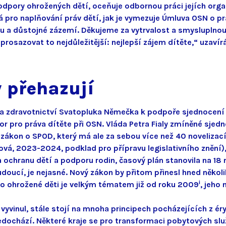
 podpory ohrožených dětí, oceňuje odbornou práci jejích org
ná pro naplňování práv dětí, jak je vymezuje Úmluva OSN o p
u a důstojné zázemí. Děkujeme za vytrvalost a smysluplnou p
aří prosazovat to nejdůležitější: nejlepší zájem dítěte,“ uzav
y přehazují
tra zdravotnictví Svatopluka Němečka k podpoře sjednocení 
bor pro práva dítěte při OSN. Vláda Petra Fialy zmíněné sje
 zákon o SPOD, který má ale za sebou více než 40 novelizací)
bačová, 2023-2024, podklad pro přípravu legislativního zněn
ochranu dětí a podporu rodin, časový plán stanovila na 18 mě
oucí, je nejasné. Nový zákon by přitom přinesl hned několik
i
 o ohrožené děti je velkým tématem již od roku 2009
, jeho
 vyvinul, stále stojí na mnoha principech pocházejících z 
dochází. Některé kraje se pro transformaci pobytových služeb