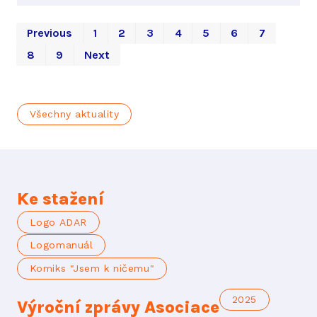
Firs
La
Previous
1
2
3
4
5
6
7
8
9
Next
Všechny aktuality
Ke stažení
Logo ADAR
Logomanuál
Komiks "Jsem k ničemu"
2025
Výroční zprávy Asociace