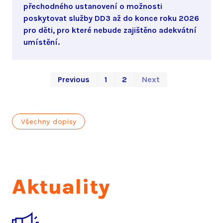
přechodného ustanovení o možnosti
poskytovat služby DD3 až do konce roku 2026
pro děti, pro které nebude zajištěno adekvátní
umístění.
First
Last
Previous
1
2
Next
Všechny dopisy
Aktuality