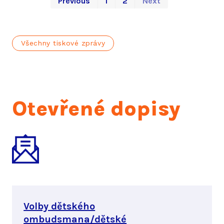
First
Last
Previous
1
2
Next
Všechny tiskové zprávy
Otevřené dopisy
Volby dětského
ombudsmana/dětské