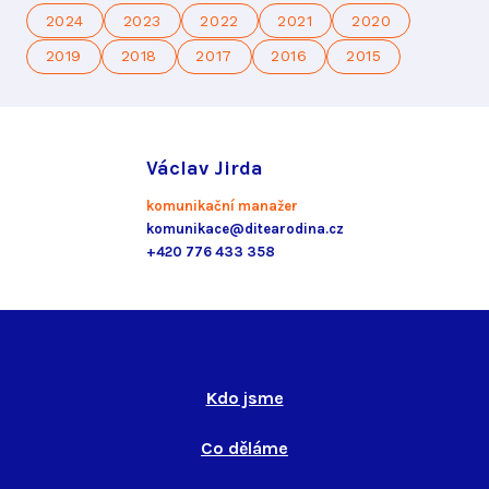
2024
2023
2022
2021
2020
2019
2018
2017
2016
2015
Václav Jirda
komunikační manažer
komunikace@ditearodina.cz
+420 776 433 358
Kdo jsme
Co děláme