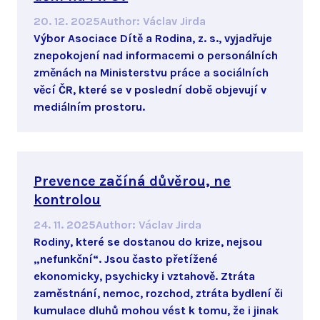
20. 12. 2025
Author
:
Václav Jirda
Výbor Asociace Dítě a Rodina, z. s., vyjadřuje
znepokojení nad informacemi o personálních
změnách na Ministerstvu práce a sociálních
věcí ČR, které se v poslední době objevují v
mediálním prostoru.
Prevence začíná důvěrou, ne
kontrolou
24. 11. 2025
Author
:
Václav Jirda
Rodiny, které se dostanou do krize, nejsou
„nefunkční“. Jsou často přetížené
ekonomicky, psychicky i vztahově. Ztráta
zaměstnání, nemoc, rozchod, ztráta bydlení či
kumulace dluhů mohou vést k tomu, že i jinak